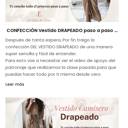
CONFECCIÓN Vestido DRAPEADO paso a paso el
resultado es completamente increíble ( Te
Después de tanta espera, Por fin traigo la
regalo aquí 1 video del patronaje)
confección DEL VESTIDO DRAPEADO de una manera
super sencilla y fácil de entender.
Para esto vas a necesitar ver el video de apoyo del
patronaje que realizamos la clase pasada para que
puedas hacer todo por ti misma desde cero.
Leer más