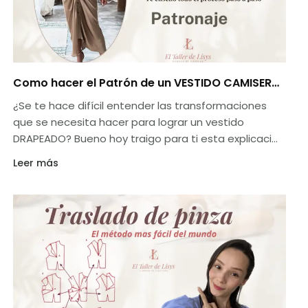
Como hacer el Patrón de un VESTIDO CAMISERO
DRAPEADO ( 10 Pasos súper sencillos )
¿Se te hace difícil entender las transformaciones
que se necesita hacer para lograr un vestido
DRAPEADO? Bueno hoy traigo para ti esta explicación
super clara donde podrás empezar a realizar el
Leer más
molde desde cero y veras que facil es.
Lo mejor de todo es que te lo explico de una manera
simple y sencilla sin tanto rodeo.