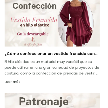
¿Cómo confeccionar un vestido fruncido con
hilo elástico? aquí te lo enseño paso a paso 1
El hilo elástico es un material muy versátil que se
guía de patronaje completa, descargable!!
puede utilizar en una gran variedad de proyectos de
costura, como la confección de prendas de vestir. En
este artículo, vamos a mostrar cómo hacer un
Leer más
vestido con hilo elástico paso a paso, usando una
tela llamada chifón crepé