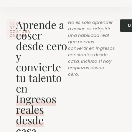
Aprende a
No es solo aprender
CURSO
Sob
M
DE
a coser: es adquirir
m
coser
COSTURA
una habilidad real
ONLINE
desde cero
que puedes
convertir en ingresos
y
constantes desde
casa, incluso si hoy
convierte
empiezas desde
tu talento
cero.
en
Ingresos
reales
desde
casa.