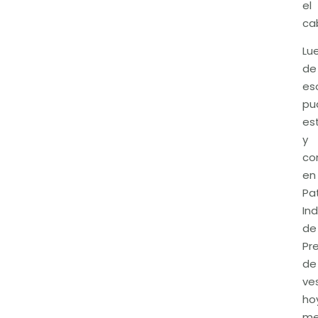
el
cab
Lu
de
es
pu
es
y
co
en
Pa
Ind
de
Pr
de
ves
ho
m